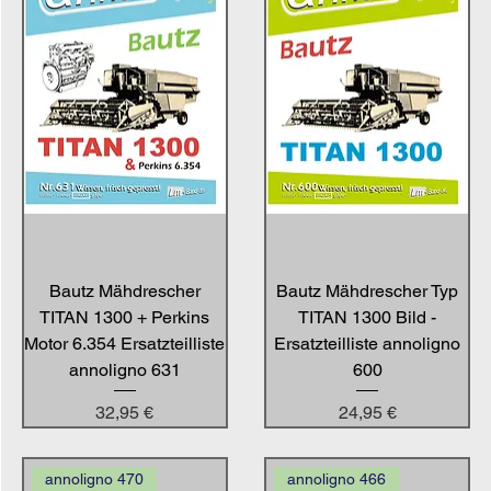
Bautz Mähdrescher
Bautz Mähdrescher Typ
TITAN 1300 + Perkins
TITAN 1300 Bild -
Motor 6.354 Ersatzteilliste
Ersatzteilliste annoligno
annoligno 631
600
Preis
Preis
32,95 €
24,95 €
annoligno 470
annoligno 466