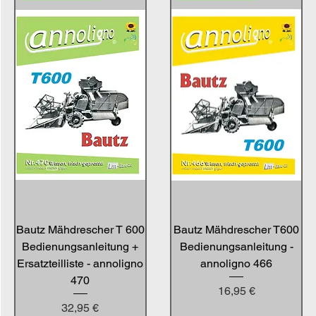
Bautz Mähdrescher T 600
Bautz Mähdrescher T600
Bedienungsanleitung +
Bedienungsanleitung -
Ersatzteilliste - annoligno
annoligno 466
470
Preis
16,95 €
Preis
32,95 €