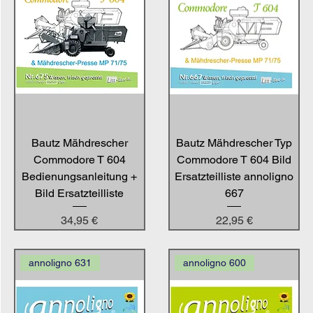
Bautz Mähdrescher
Bautz Mähdrescher Typ
Commodore T 604
Commodore T 604 Bild
Bedienungsanleitung +
Ersatzteilliste annoligno
Bild Ersatzteilliste
667
Preis
Preis
34,95 €
22,95 €
annoligno 631
annoligno 600