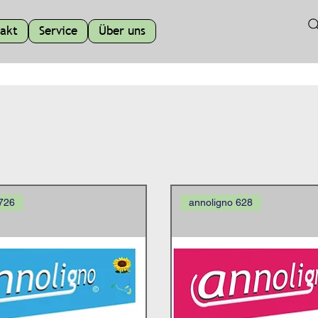
akt
Service
Über uns
 726
annoligno 628