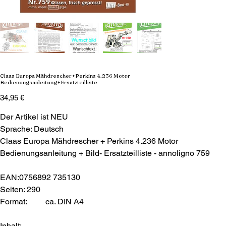
Claas Europa Mähdrescher+Perkins 4.236 Motor
Bedienungsanleitung+Ersatzteilliste
Preis
34,95 €
Der Artikel ist NEU
Sprache: Deutsch
Claas Europa Mähdrescher + Perkins 4.236 Motor
Bedienungsanleitung + Bild- Ersatzteilliste - annoligno 759
EAN:0756892 735130
Seiten: 290
Format:
ca. DIN A4
Inhalt: