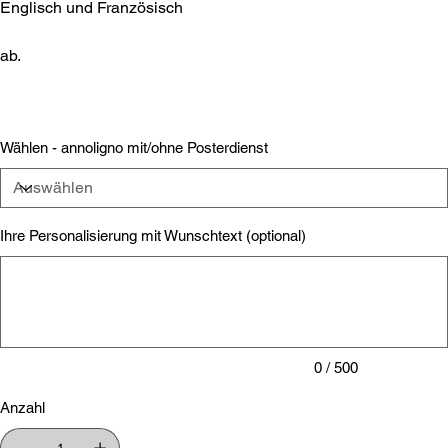
Englisch und Französisch
ab.
Wählen - annoligno mit/ohne Posterdienst
Ihre Personalisierung mit Wunschtext (optional)
Bis
zu
500
Zeichen.
0 / 500
Anzahl