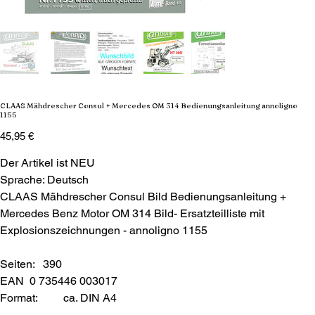
CLAAS Mähdrescher Consul + Mercedes OM 314 Bedienungsanleitung annoligno
1155
Preis
45,95 €
Der Artikel ist NEU
Sprache: Deutsch
CLAAS Mähdrescher Consul Bild Bedienungsanleitung +
Mercedes Benz Motor OM 314 Bild- Ersatzteilliste mit
Explosionszeichnungen - annoligno 1155
Seiten: 390
EAN 0 735446 003017
Format:
ca. DIN A4