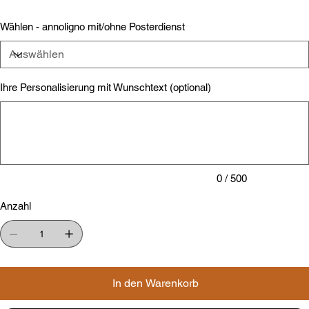
Wählen - annoligno mit/ohne Posterdienst
Ihre Personalisierung mit Wunschtext (optional)
Bis
zu
500
Zeichen.
0 / 500
Anzahl
In den Warenkorb