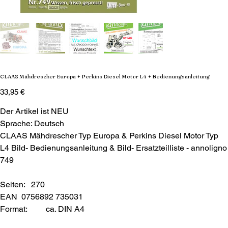
CLAAS Mähdrescher Europa + Perkins Diesel Motor L4 + Bedienungsanleitung
Preis
33,95 €
Der Artikel ist NEU
Sprache: Deutsch
CLAAS Mähdrescher Typ Europa & Perkins Diesel Motor Typ
L4 Bild- Bedienungsanleitung & Bild- Ersatzteilliste - annoligno
749
Seiten: 270
EAN 0756892 735031
Format:
ca. DIN A4