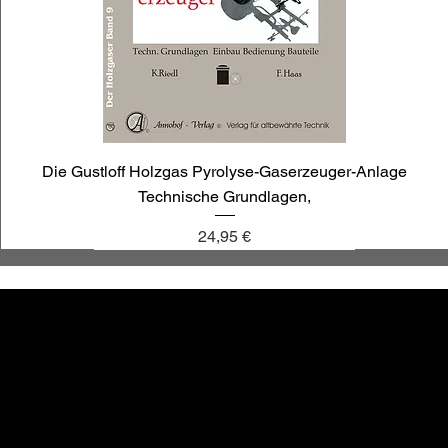
Die Gustloff Holzgas Pyrolyse-Gaserzeuger-Anlage
Technische Grundlagen,
Preis
24,95 €
annoligno 1030
annoligno 1009
annoligno 121
annoligno 1119