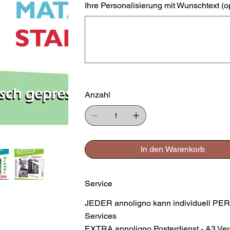
Ihre Personalisierung mit Wunschtext (o
Bis
zu
500
Zeichen.
Anzahl
In den Warenkorb
Service
JEDER annoligno kann individuell PER
Services
EXTRA annoligno Posterdienst - A3 Ver