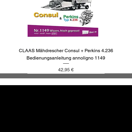
CLAAS Mähdrescher Consul + Perkins 4.236
Bedienungsanleitung annoligno 1149
Preis
42,95 €
annoligno 1137
annoligno 1143
annoligno 1040
annoligno 265
Altbewä