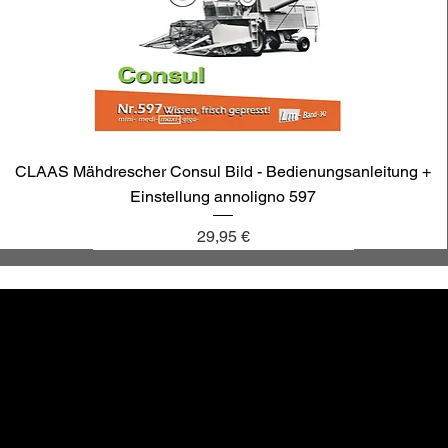
CLAAS Mähdrescher Consul Bild - Bedienungsanleitung +
Einstellung annoligno 597
Preis
29,95 €
annoligno 1131
annoligno 601
annoligno 123
annoligno 1005
hr