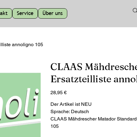
akt
Service
Über uns
liste annoligno 105
CLAAS Mähdrescher
Ersatzteilliste ann
Preis
28,95 €
Der Artikel ist NEU
Sprache: Deutsch
CLAAS Mähdrescher Matador Standard Bil
105