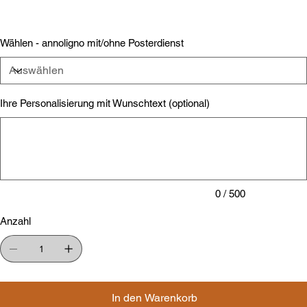
Wählen - annoligno mit/ohne Posterdienst
Ihre Personalisierung mit Wunschtext (optional)
Bis
zu
500
Zeichen.
0 / 500
Anzahl
In den Warenkorb