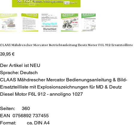
CLAAS Mähdrescher Mercator Betriebsanleitung Deutz Motor F6L 912 Ersatzteilliste
Preis
39,95 €
Der Artikel ist NEU
Sprache: Deutsch
CLAAS Mähdrescher Mercator Bedienungsanleitung & Bild-
Ersatzteilliste mit Explosionszeichnungen für MD & Deutz
Diesel Motor F6L 912 - annoligno 1027
Seiten: 360
EAN 0756892 737455
Format:
ca. DIN A4