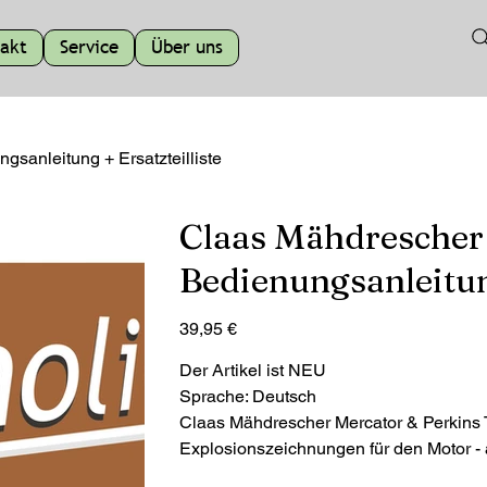
akt
Service
Über uns
sanleitung + Ersatzteilliste
Claas Mähdrescher 
Bedienungsanleitung
Preis
39,95 €
Der Artikel ist NEU
Sprache: Deutsch
Claas Mähdrescher Mercator & Perkins Ty
Explosionszeichnungen für den Motor -