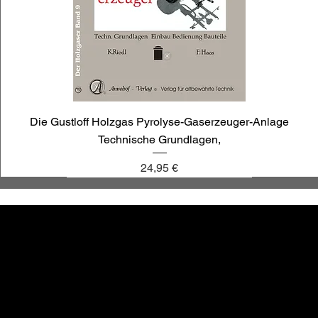
Die Gustloff Holzgas Pyrolyse-Gaserzeuger-Anlage
Technische Grundlagen,
Preis
24,95 €
annoligno 1030
annoligno 1009
annoligno 121
annoligno 1119