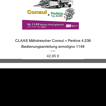
CLAAS Mähdrescher Consul + Perkins 4.236
Bedienungsanleitung annoligno 1149
Preis
42,95 €
annoligno 1137
annoligno 1143
annoligno 1040
annoligno 265
Altbewä