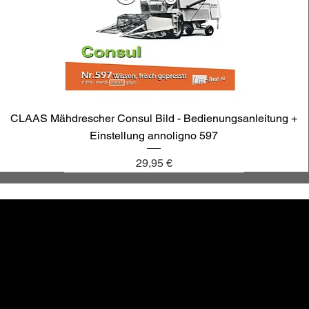
CLAAS Mähdrescher Consul Bild - Bedienungsanleitung +
Einstellung annoligno 597
Preis
29,95 €
annoligno 1131
annoligno 601
annoligno 123
annoligno 1005
hr