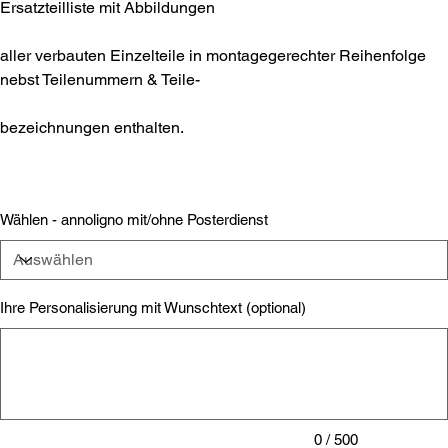
Ersatzteilliste mit Abbildungen
aller verbauten Einzelteile in montagegerechter Reihenfolge
nebst Teilenummern & Teile-
bezeichnungen enthalten.
Wählen - annoligno mit/ohne Posterdienst
Ihre Personalisierung mit Wunschtext (optional)
Bis
zu
500
Zeichen.
0 / 500