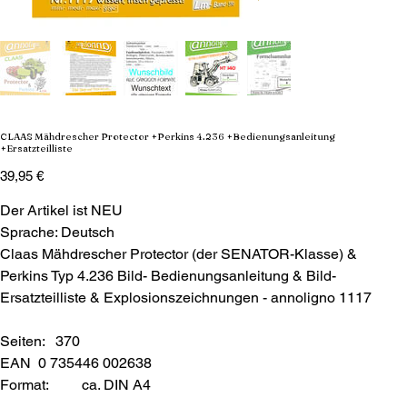
CLAAS Mähdrescher Protector +Perkins 4.236 +Bedienungsanleitung
+Ersatzteilliste
Preis
39,95 €
Der Artikel ist NEU
Sprache: Deutsch
Claas Mähdrescher Protector (der SENATOR-Klasse) &
Perkins Typ 4.236 Bild- Bedienungsanleitung & Bild-
Ersatzteilliste & Explosionszeichnungen - annoligno 1117
Seiten: 370
EAN 0 735446 002638
Format:
ca. DIN A4