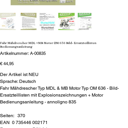
Fahr Mähdrescher MDL +MB Motor OM 636 Bild- Ersatzteillisten
Bedienungsanleitung
Artikelnummer:
Artikelnummer:
A-00835
A-
00835
Preis
€ 44,95
Der Artikel ist NEU
Sprache: Deutsch
Fahr Mähdrescher Typ MDL & MB Motor Typ OM 636 - Bild-
Ersatzteillisten mit Explosionszeichnungen + Motor
Bedienungsanleitung - annoligno 835
Seiten: 370
EAN 0 735446 002171