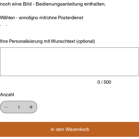
noch eine Bild - Bedienungsanleitung enthalten.
Wählen - annoligno mit/ohne Posterdienst
Ihre Personalisierung mit Wunschtext (optional)
Bis
zu
500
Zeichen.
0 / 500
Anzahl
In den Warenkorb