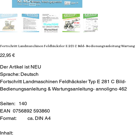
Fortschritt Landmaschinen Feldhäcksler E 281 C Bild- Bedienungsanleitung Wartung
Preis
22,95 €
Der Artikel ist NEU
Sprache: Deutsch
Fortschritt Landmaschinen Feldhäcksler Typ E 281 C Bild-
Bedienungsanleitung & Wartungsanleitung- annoligno 462
Seiten: 140
EAN 0756892 593860
Format:
ca. DIN A4
Inhalt: