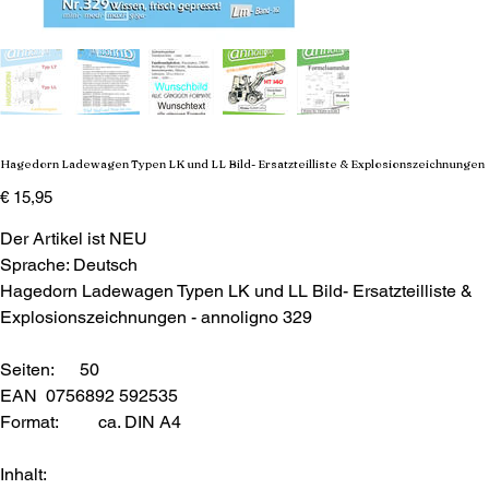
Hagedorn Ladewagen Typen LK und LL Bild- Ersatzteilliste & Explosionszeichnungen
Preis
€ 15,95
Der Artikel ist NEU
Sprache: Deutsch
Hagedorn Ladewagen Typen LK und LL Bild- Ersatzteilliste &
Explosionszeichnungen - annoligno 329
Seiten: 50
EAN 0756892 592535
Format:
ca. DIN A4
Inhalt: