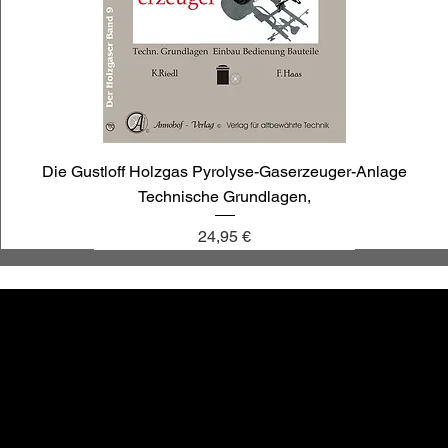
Die Gustloff Holzgas Pyrolyse-Gaserzeuger-Anlage
Technische Grundlagen,
Preis
24,95 €
annoligno 1030
annoligno 1009
annoligno 121
annoligno 1119