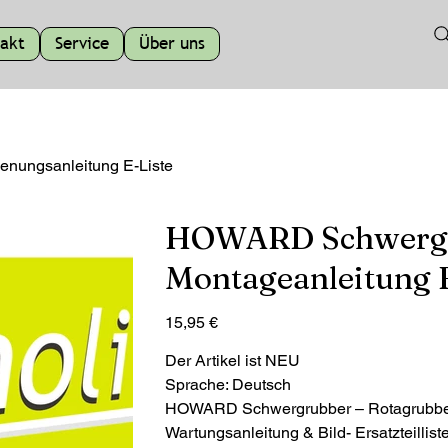
akt
Service
Über uns
nungsanleitung E-Liste
HOWARD Schwergr
Montageanleitung 
Preis
15,95 €
Der Artikel ist NEU
Sprache: Deutsch
HOWARD Schwergrubber – Rotagrubber 
Wartungsanleitung & Bild- Ersatzteilli