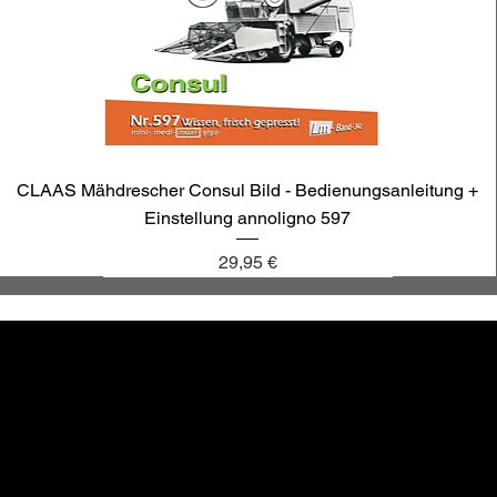
CLAAS Mähdrescher Consul Bild - Bedienungsanleitung +
Einstellung annoligno 597
Preis
29,95 €
annoligno 1131
annoligno 601
annoligno 123
annoligno 1005
hr