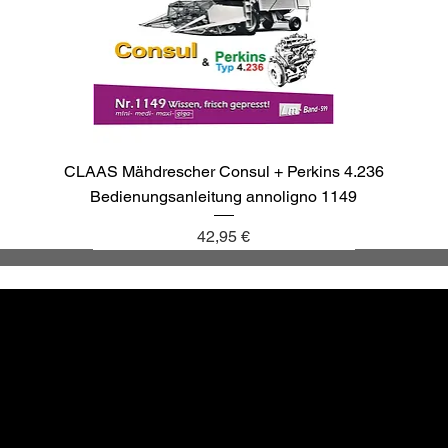
CLAAS Mähdrescher Consul + Perkins 4.236
Bedienungsanleitung annoligno 1149
Preis
42,95 €
annoligno 1137
annoligno 1143
annoligno 1040
annoligno 265
Altbewä