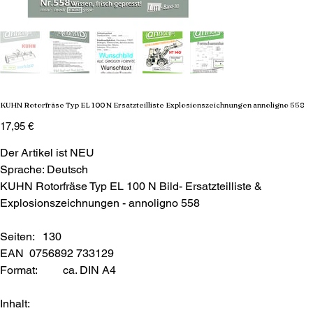
KUHN Rotorfräse Typ EL 100 N Ersatzteilliste Explosionszeichnungen annoligno 558
Preis
17,95 €
Der Artikel ist NEU
Sprache: Deutsch
KUHN Rotorfräse Typ EL 100 N Bild- Ersatzteilliste &
Explosionszeichnungen - annoligno 558
Seiten: 130
EAN 0756892 733129
Format:
ca. DIN A4
Inhalt: