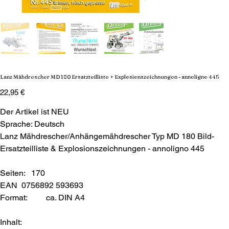
Lanz Mähdrescher MD 180 Ersatzteilliste + Explosionszeichnungen - annoligno 445
Preis
22,95 €
Der Artikel ist NEU
Sprache: Deutsch
Lanz Mähdrescher/Anhängemähdrescher Typ MD 180 Bild-
Ersatzteilliste & Explosionszeichnungen - annoligno 445
Seiten: 170
EAN 0756892 593693
Format:
ca. DIN A4
Inhalt: