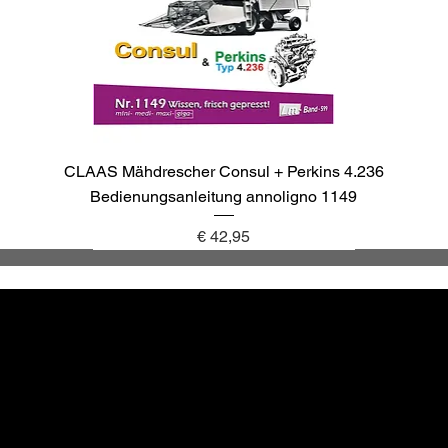
CLAAS Mähdrescher Consul + Perkins 4.236
Bedienungsanleitung annoligno 1149
Preis
€ 42,95
annoligno 1137
annoligno 1143
annoligno 1040
annoligno 265
Altbewä