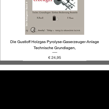
Die Gustloff Holzgas Pyrolyse-Gaserzeuger-Anlage
Technische Grundlagen,
Preis
€ 24,95
annoligno 1030
annoligno 1009
annoligno 121
annoligno 1119