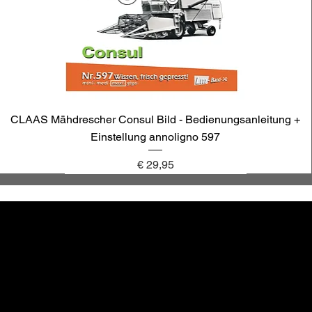
CLAAS Mähdrescher Consul Bild - Bedienungsanleitung +
Einstellung annoligno 597
Preis
€ 29,95
annoligno 1131
annoligno 601
annoligno 123
annoligno 1005
hr