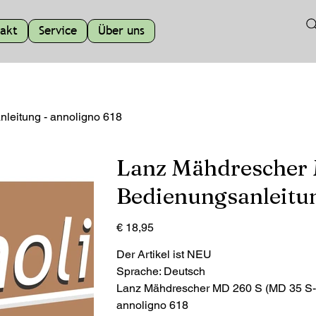
akt
Service
Über uns
leitung - annoligno 618
Lanz Mähdrescher 
Bedienungsanleitun
Preis
€ 18,95
Der Artikel ist NEU
Sprache: Deutsch
Lanz Mähdrescher MD 260 S (MD 35 S-M
annoligno 618