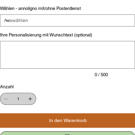
Wählen - annoligno mit/ohne Posterdienst
Ihre Personalisierung mit Wunschtext (optional)
Bis
zu
500
Zeichen.
0 / 500
Anzahl
In den Warenkorb