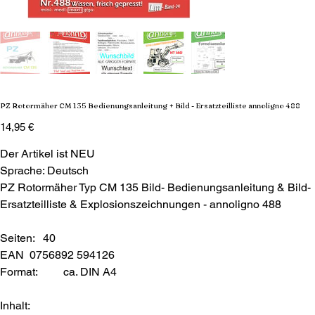
PZ Rotormäher CM 135 Bedienungsanleitung + Bild - Ersatzteilliste annoligno 488
Preis
14,95 €
Der Artikel ist NEU
Sprache: Deutsch
PZ Rotormäher Typ CM 135 Bild- Bedienungsanleitung & Bild-
Ersatzteilliste & Explosionszeichnungen - annoligno 488
Seiten: 40
EAN 0756892 594126
Format:
ca. DIN A4
Inhalt: