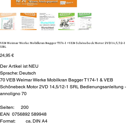
VEB Weimar Werke Mobilkran Bagger T174-1 +VEB Schönebeck Motor 2VD 14,5/12-1
SRL
Preis
24,95 €
Der Artikel ist NEU
Sprache: Deutsch
70 VEB Weimar Werke Mobilkran Bagger T174-1 & VEB
Schönebeck Motor 2VD 14,5/12-1 SRL Bedienungsanleitung -
annoligno 70
Seiten: 200
EAN 0756892 589948
Format:
ca. DIN A4