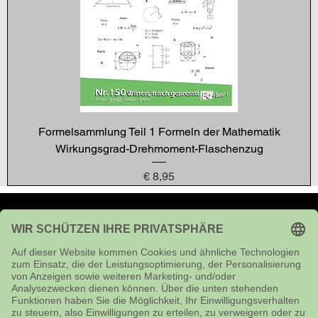
Formelsammlung Teil 1 Formeln der Mathematik
Wirkungsgrad-Drehmoment-Flaschenzug
Preis
€ 8,95
Impressum
Kontakt
Versandhinweise
AGB
Privtsphäre & Datenschutz
Widerspruchsrecht & Muster-Widerspruchsformular