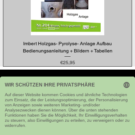
Imbert Holzgas- Pyrolyse- Anlage Aufbau
Bedienungsanleitung + Bildern + Tabellen
Price
€25,95
Impressum
Kontakt
Versandhinweise
AGB
Privtsphäre & Datenschutz
Widerspruchsrecht & Muster-Widerspruchsformular