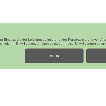
Altbewä
tes Wiss