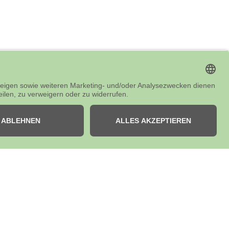
hr
en