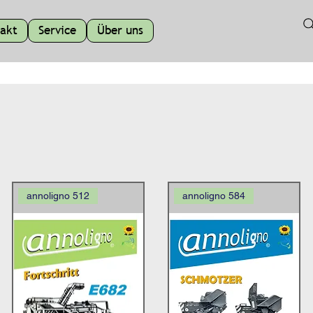
akt
Service
Über uns
annoligno 512
annoligno 584