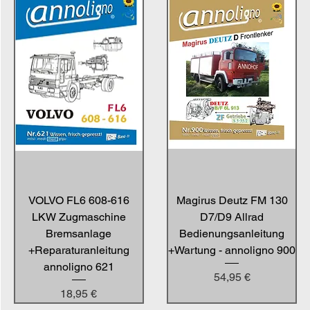
VOLVO FL6 608-616
Magirus Deutz FM 130
LKW Zugmaschine
D7/D9 Allrad
Bremsanlage
Bedienungsanleitung
+Reparaturanleitung
+Wartung - annoligno 900
annoligno 621
Preis
54,95 €
Preis
18,95 €