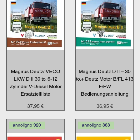
Magirus Deutz/IVECO
Magirus Deutz D II – 30
LKW D II 30 to. 6-12
to.+ Deutz Motor B/FL 413
Zylinder V-Diesel Motor
F/FW
Ersatzteilliste
Bedienungsanleitung
Preis
Preis
37,95 €
36,95 €
annoligno 920
annoligno 888