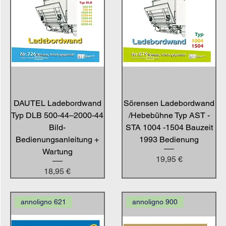
DAUTEL Ladebordwand
Sörensen Ladebordwand
Typ DLB 500-44–2000-44
/Hebebühne Typ AST -
Bild-
STA 1004 -1504 Bauzeit
Bedienungsanleitung +
1993 Bedienung
Wartung
Preis
19,95 €
Preis
18,95 €
annoligno 621
annoligno 900