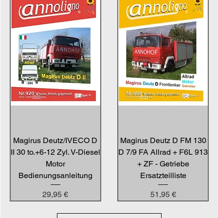
Magirus Deutz/IVECO D
Magirus Deutz D FM 130
II 30 to.+6-12 Zyl. V-Diesel
D 7/9 FA Allrad + F6L 913
Motor
+ ZF - Getriebe
Bedienungsanleitung
Ersatzteilliste
Preis
Preis
29,95 €
51,95 €