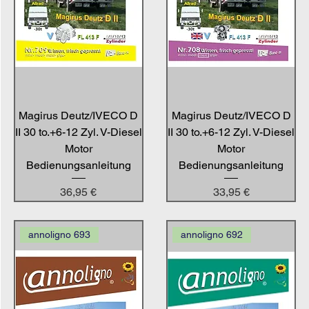
Magirus Deutz/IVECO D
Magirus Deutz/IVECO D
II 30 to.+6-12 Zyl. V-Diesel
II 30 to.+6-12 Zyl. V-Diesel
Motor
Motor
Bedienungsanleitung
Bedienungsanleitung
Preis
Preis
36,95 €
33,95 €
annoligno 693
annoligno 692