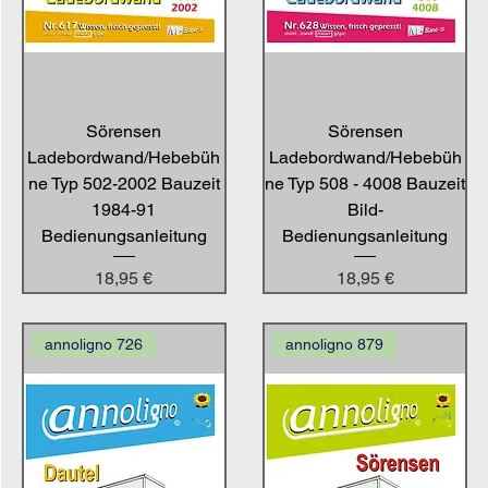
Sörensen
Sörensen
Ladebordwand/Hebebüh
Ladebordwand/Hebebüh
ne Typ 502-2002 Bauzeit
ne Typ 508 - 4008 Bauzeit
1984-91
Bild-
Bedienungsanleitung
Bedienungsanleitung
Preis
Preis
18,95 €
18,95 €
annoligno 726
annoligno 879