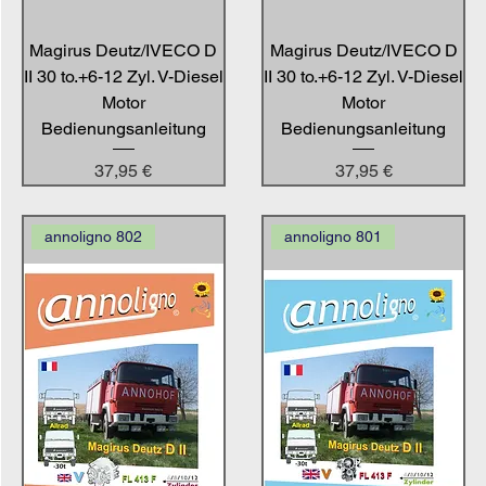
Magirus Deutz/IVECO D
Magirus Deutz/IVECO D
II 30 to.+6-12 Zyl. V-Diesel
II 30 to.+6-12 Zyl. V-Diesel
Motor
Motor
Bedienungsanleitung
Bedienungsanleitung
Preis
Preis
37,95 €
37,95 €
annoligno 802
annoligno 801