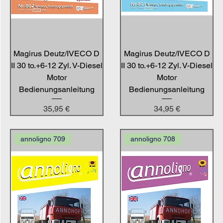
Magirus Deutz/IVECO D
Magirus Deutz/IVECO D
II 30 to.+6-12 Zyl. V-Diesel
II 30 to.+6-12 Zyl. V-Diesel
Motor
Motor
Bedienungsanleitung
Bedienungsanleitung
Preis
Preis
35,95 €
34,95 €
annoligno 709
annoligno 708