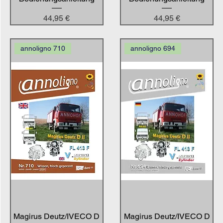
Preis
Preis
44,95 €
44,95 €
annoligno 710
annoligno 694
Magirus Deutz/IVECO D
Magirus Deutz/IVECO D