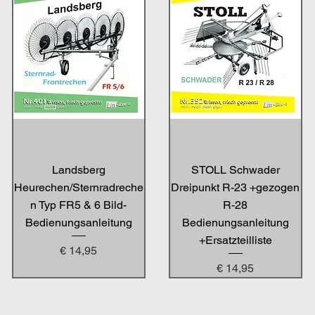
Landsberg
STOLL Schwader
Heurechen/Sternradreche
Dreipunkt R-23 +gezogen
n Typ FR5 & 6 Bild-
R-28
Bedienungsanleitung
Bedienungsanleitung
+Ersatzteilliste
Preis
€ 14,95
Preis
€ 14,95