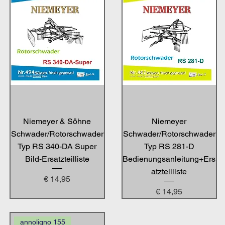
Niemeyer & Söhne
Niemeyer
Schwader/Rotorschwader
Schwader/Rotorschwader
Typ RS 340-DA Super
Typ RS 281-D
Bild-Ersatzteilliste
Bedienungsanleitung+Ers
atzteilliste
Preis
€ 14,95
Preis
€ 14,95
annoligno 155