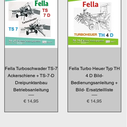
Fella Turboschwader TS-7
Fella Turbo Heuer Typ TH
Ackerschiene + TS-7-D
4 D Bild-
Dreipunktanbau
Bedienungsanleitung +
Betriebsanleitung
Bild- Ersatzteilliste
Preis
Preis
€ 14,95
€ 14,95