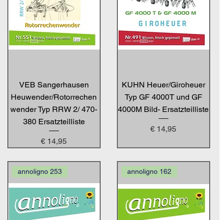
VEB Sangerhausen
KUHN Heuer/Giroheuer
Heuwender/Rotorrechen
Typ GF 4000T und GF
wender Typ RRW 2/ 470-
4000M Bild- Ersatzteilliste
380 Ersatzteilliste
Preis
€ 14,95
Preis
€ 14,95
annoligno 253
annoligno 162