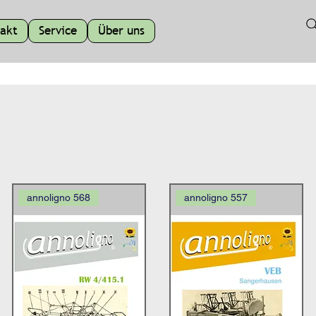
akt
Service
Über uns
annoligno 568
annoligno 557