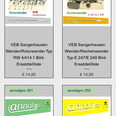
VEB Sangerhausen
VEB Sangerhausen
Wender/Rotorwender Typ
Wender/Rechenwender
RW 4/414.1 Bild-
Typ E 247/E 249 Bild-
Ersatzteilliste
Ersatzteilliste
Preis
Preis
€ 14,95
€ 14,95
annoligno 401
annoligno 352