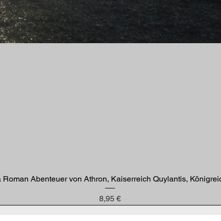
Roman Abenteuer von Athron, Kaiserreich Quylantis, Königre
Preis
8,95 €