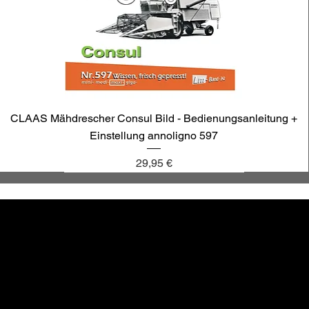
CLAAS Mähdrescher Consul Bild - Bedienungsanleitung +
Einstellung annoligno 597
Preis
29,95 €
annoligno 1131
annoligno 601
annoligno 123
annoligno 1005
hr