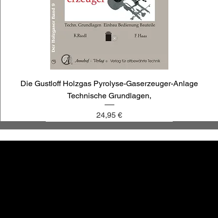
Die Gustloff Holzgas Pyrolyse-Gaserzeuger-Anlage
Technische Grundlagen,
Preis
24,95 €
annoligno 1030
annoligno 1009
annoligno 121
annoligno 1119