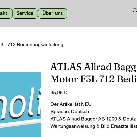
akt
Service
Über uns
F3L 712 Bedienungsanleitung
ATLAS Allrad Bagge
Motor F3L 712 Bed
Preis
35,95 €
Der Artikel ist NEU
Sprache: Deutsch
ATLAS Allrad Bagger AB 1200 & Deutz 
Wartungsanweisung & Bild Ersatzteillis