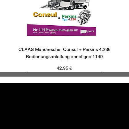
CLAAS Mähdrescher Consul + Perkins 4.236
Bedienungsanleitung annoligno 1149
Preis
42,95 €
annoligno 1137
annoligno 1143
annoligno 1040
annoligno 265
Altbewä