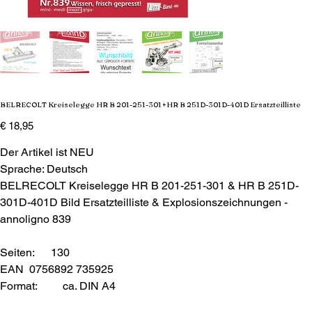
BELRECOLT Kreiselegge HR B 201-251-301+HR B 251D-301D-401D Ersatzteilliste
Preis
€ 18,95
Der Artikel ist NEU
Sprache: Deutsch
BELRECOLT Kreiselegge HR B 201-251-301 & HR B 251D-
301D-401D Bild Ersatzteilliste & Explosionszeichnungen -
annoligno 839
Seiten: 130
EAN 0756892 735925
Format:
ca. DIN A4