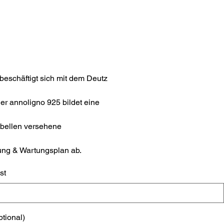
eschäftigt sich mit dem Deutz
r annoligno 925 bildet eine
abellen versehene
ung & Wartungsplan ab.
st
ptional)