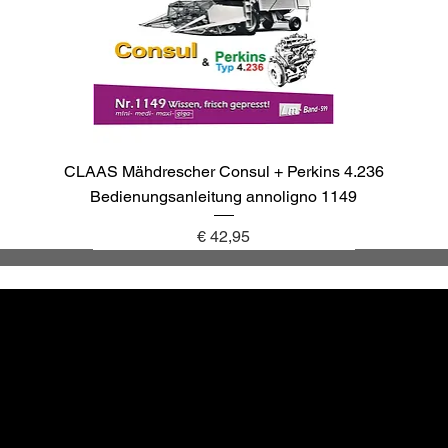
CLAAS Mähdrescher Consul + Perkins 4.236
Bedienungsanleitung annoligno 1149
Preis
€ 42,95
annoligno 1137
annoligno 1143
annoligno 1040
annoligno 265
Altbewä