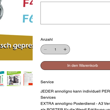
Bis
zu
500
Zeichen.
Anzahl
In den Warenkorb
Service
JEDER annoligno kann individuell PER
Services
EXTRA annoligno Posterdienst - A3 Ver
als POSTER für die Wand! Erklärung und