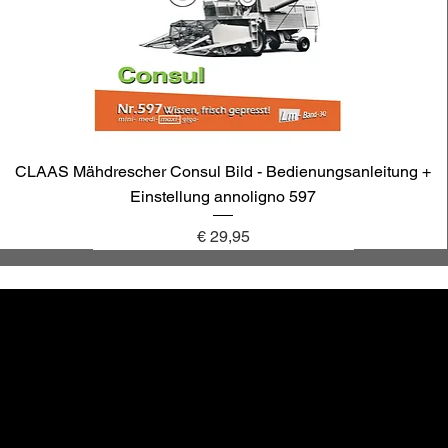
CLAAS Mähdrescher Consul Bild - Bedienungsanleitung +
Einstellung annoligno 597
Preis
€ 29,95
annoligno 1131
annoligno 601
annoligno 123
annoligno 1005
hr