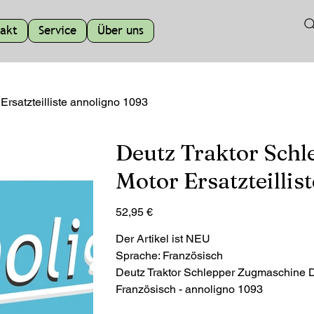
akt
Service
Über uns
rsatzteilliste annoligno 1093
Deutz Traktor Sch
Motor Ersatzteillis
Preis
52,95 €
Der Artikel ist NEU
Sprache: Französisch
Deutz Traktor Schlepper Zugmaschine D5
Französisch - annoligno 1093