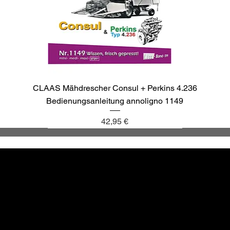
CLAAS Mähdrescher Consul + Perkins 4.236
Bedienungsanleitung annoligno 1149
Preis
42,95 €
annoligno 1137
annoligno 1143
annoligno 1040
annoligno 265
Altbewä