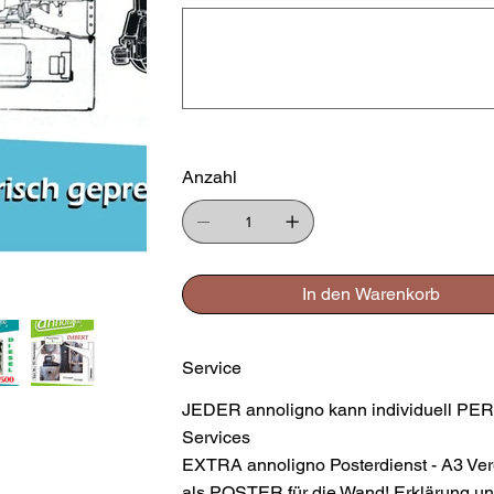
Bis
zu
500
Zeichen.
Anzahl
In den Warenkorb
Service
JEDER annoligno kann individuell PER
Services
EXTRA annoligno Posterdienst - A3 Ver
als POSTER für die Wand! Erklärung und