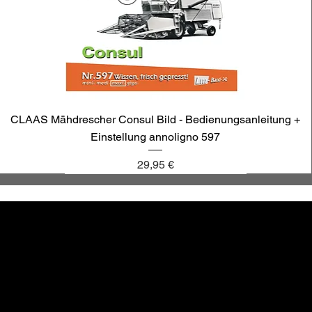
CLAAS Mähdrescher Consul Bild - Bedienungsanleitung +
Einstellung annoligno 597
Preis
29,95 €
annoligno 1131
annoligno 601
annoligno 123
annoligno 1005
hr