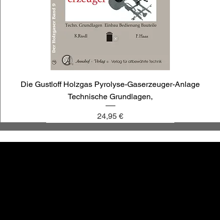
Die Gustloff Holzgas Pyrolyse-Gaserzeuger-Anlage
Technische Grundlagen,
Preis
24,95 €
annoligno 1030
annoligno 1009
annoligno 121
annoligno 1119