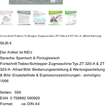
Fortschritt Traktor/Schlepper Zugmaschine ZT 320-A & ZT 323-A- Allrad Wartung
Preis
59,95 €
Der Artikel ist NEU
Sprache: Spanisch & Portugiesisch
Fortschritt Traktor/Schlepper Zugmaschine Typ ZT 320-A & ZT
323-A- Allrad Bild- Bedienungsanleitung & Wartungsanleitung
& Bild- Ersatzteilliste & Explosionszeichnungen - annoligno
1006
Seiten: 550
EAN 0 756892 590920
Format:
ca. DIN A4