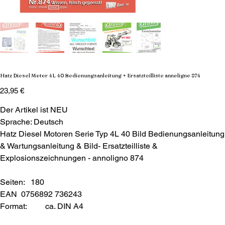
Hatz Diesel Motor 4L 40 Bedienungsanleitung + Ersatzteilliste annoligno 874
Preis
23,95 €
Der Artikel ist NEU
Sprache: Deutsch
Hatz Diesel Motoren Serie Typ 4L 40 Bild Bedienungsanleitung
& Wartungsanleitung & Bild- Ersatzteilliste &
Explosionszeichnungen - annoligno 874
Seiten: 180
EAN 0756892 736243
Format:
ca. DIN A4