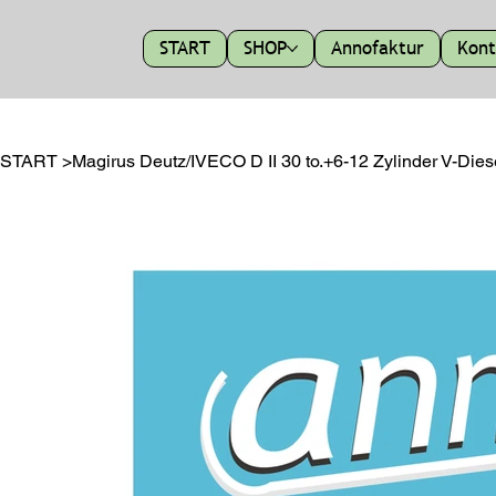
START
SHOP
Annofaktur
Kont
START
>
Magirus Deutz/IVECO D II 30 to.+6-12 Zylinder V-Die