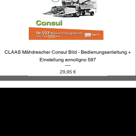
CLAAS Mähdrescher Consul Bild - Bedienungsanleitung +
Einstellung annoligno 597
Preis
29,95 €
annoligno 1131
annoligno 601
annoligno 123
annoligno 1005
hr