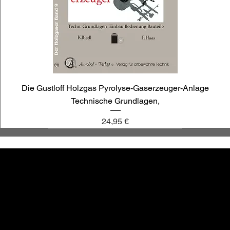
Die Gustloff Holzgas Pyrolyse-Gaserzeuger-Anlage
Technische Grundlagen,
Preis
24,95 €
annoligno 1030
annoligno 1009
annoligno 121
annoligno 1119