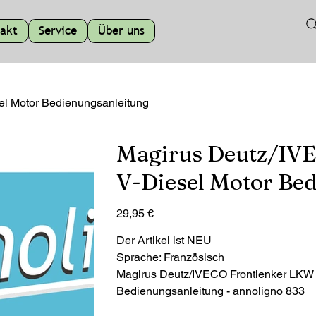
akt
Service
Über uns
sel Motor Bedienungsanleitung
Magirus Deutz/IVEC
V-Diesel Motor Be
Preis
29,95 €
Der Artikel ist NEU
Sprache: Französisch
Magirus Deutz/IVECO Frontlenker LKW D I
Bedienungsanleitung - annoligno 833