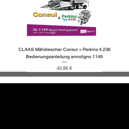
CLAAS Mähdrescher Consul + Perkins 4.236
Bedienungsanleitung annoligno 1149
Preis
42,95 €
annoligno 1137
annoligno 1143
annoligno 1040
annoligno 265
Altbewä