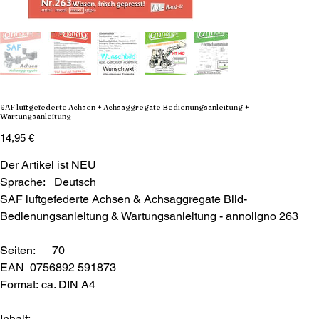
SAF luftgefederte Achsen + Achsaggregate Bedienungsanleitung +
Wartungsanleitung
Preis
14,95 €
Der Artikel ist NEU
Sprache: Deutsch
SAF luftgefederte Achsen & Achsaggregate Bild-
Bedienungsanleitung & Wartungsanleitung - annoligno 263
Seiten: 70
EAN 0756892 591873
Format: ca. DIN A4
Inhalt: