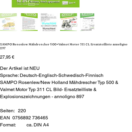
SAMPO Rosenlew Mähdrescher 500+Valmet Motor 311 CL Ersatzteilliste annoligno
897
Preis
27,95 €
Der Artikel ist NEU
Sprache: Deutsch-Englisch-Schwedisch-Finnisch
SAMPO Rosenlew/New Holland Mähdrescher Typ 500 &
Valmet Motor Typ 311 CL Bild- Ersatzteilliste &
Explosionszeichnungen - annoligno 897
Seiten: 220
EAN 0756892 736465
Format:
ca. DIN A4