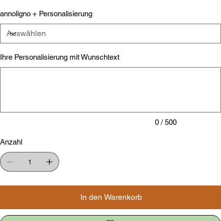
annoligno + Personalisierung
Ihre Personalisierung mit Wunschtext
Bis
zu
500
Zeichen.
0 / 500
Anzahl
In den Warenkorb