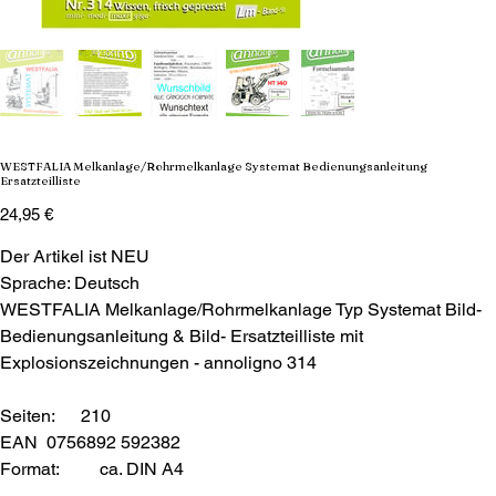
WESTFALIA Melkanlage/Rohrmelkanlage Systemat Bedienungsanleitung
Ersatzteilliste
Preis
24,95 €
Der Artikel ist NEU
Sprache: Deutsch
WESTFALIA Melkanlage/Rohrmelkanlage Typ Systemat Bild-
Bedienungsanleitung & Bild- Ersatzteilliste mit
Explosionszeichnungen - annoligno 314
Seiten: 210
EAN 0756892 592382
Format:
ca. DIN A4