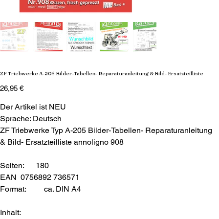
ZF Triebwerke A-205 Bilder-Tabellen- Reparaturanleitung & Bild- Ersatzteilliste
Preis
26,95 €
Der Artikel ist NEU
Sprache: Deutsch
ZF Triebwerke Typ A-205 Bilder-Tabellen- Reparaturanleitung
& Bild- Ersatzteilliste annoligno 908
Seiten: 180
EAN 0756892 736571
Format:
ca. DIN A4
Inhalt: