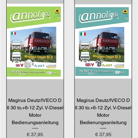
Magirus Deutz/IVECO D
Magirus Deutz/IVECO D
II 30 to.+6-12 Zyl. V-Diesel
II 30 to.+6-12 Zyl. V-Diesel
Motor
Motor
Bedienungsanleitung
Bedienungsanleitung
Preis
Preis
€ 37,95
€ 37,95