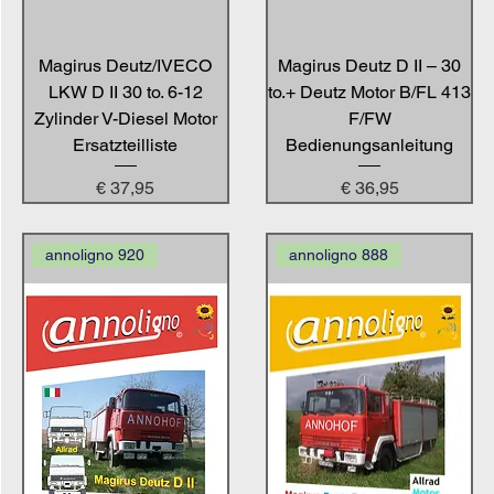
Magirus Deutz/IVECO
Magirus Deutz D II – 30
LKW D II 30 to. 6-12
to.+ Deutz Motor B/FL 413
Zylinder V-Diesel Motor
F/FW
Ersatzteilliste
Bedienungsanleitung
Preis
Preis
€ 37,95
€ 36,95
annoligno 920
annoligno 888