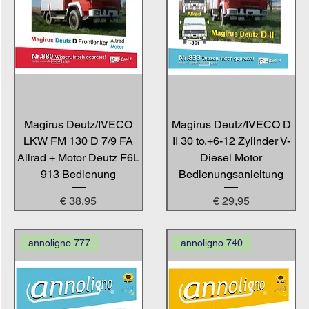
Magirus Deutz/IVECO
Magirus Deutz/IVECO D
LKW FM 130 D 7/9 FA
II 30 to.+6-12 Zylinder V-
Allrad + Motor Deutz F6L
Diesel Motor
913 Bedienung
Bedienungsanleitung
Preis
Preis
€ 38,95
€ 29,95
annoligno 777
annoligno 740