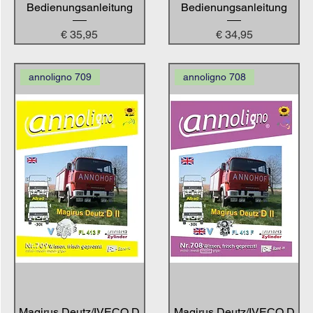
Bedienungsanleitung
Bedienungsanleitung
Preis
Preis
€ 35,95
€ 34,95
annoligno 709
annoligno 708
Magirus Deutz/IVECO D
Magirus Deutz/IVECO D