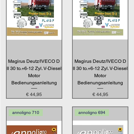
Magirus Deutz/IVECO D
Magirus Deutz/IVECO D
II 30 to.+6-12 Zyl. V-Diesel
II 30 to.+6-12 Zyl. V-Diesel
Motor
Motor
Bedienungsanleitung
Bedienungsanleitung
Preis
Preis
€ 44,95
€ 44,95
annoligno 710
annoligno 694