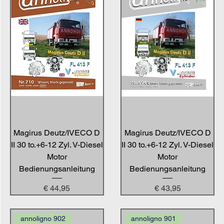
Magirus Deutz/IVECO D
Magirus Deutz/IVECO D
II 30 to.+6-12 Zyl. V-Diesel
II 30 to.+6-12 Zyl. V-Diesel
Motor
Motor
Bedienungsanleitung
Bedienungsanleitung
Preis
Preis
€ 44,95
€ 43,95
annoligno 902
annoligno 901