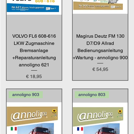
VOLVO FL6 608-616
Magirus Deutz FM 130
LKW Zugmaschine
D7/D9 Allrad
Bremsanlage
Bedienungsanleitung
+Reparaturanleitung
+Wartung - annoligno 900
annoligno 621
Preis
€ 54,95
Preis
€ 18,95
annoligno 903
annoligno 803