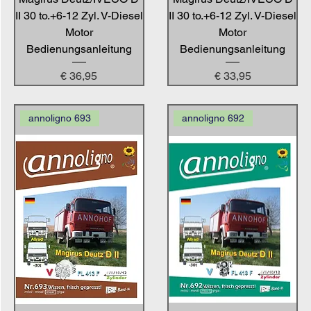
II 30 to.+6-12 Zyl. V-Diesel
II 30 to.+6-12 Zyl. V-Diesel
Motor
Motor
Bedienungsanleitung
Bedienungsanleitung
Preis
Preis
€ 36,95
€ 33,95
annoligno 693
annoligno 692