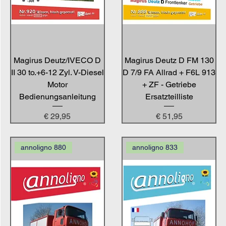
Magirus Deutz/IVECO D
Magirus Deutz D FM 130
II 30 to.+6-12 Zyl. V-Diesel
D 7/9 FA Allrad + F6L 913
Motor
+ ZF - Getriebe
Bedienungsanleitung
Ersatzteilliste
Preis
Preis
€ 29,95
€ 51,95
annoligno 880
annoligno 833