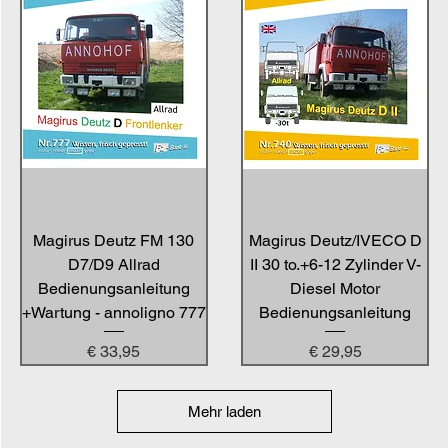
Magirus Deutz FM 130
Magirus Deutz/IVECO D
D7/D9 Allrad
II 30 to.+6-12 Zylinder V-
Bedienungsanleitung
Diesel Motor
+Wartung - annoligno 777
Bedienungsanleitung
Preis
Preis
€ 33,95
€ 29,95
Mehr laden