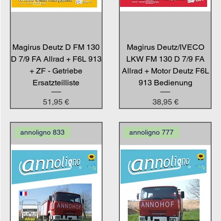
Magirus Deutz D FM 130
Magirus Deutz/IVECO
D 7/9 FA Allrad + F6L 913
LKW FM 130 D 7/9 FA
+ ZF - Getriebe
Allrad + Motor Deutz F6L
Ersatzteilliste
913 Bedienung
Preis
Preis
51,95 €
38,95 €
annoligno 833
annoligno 777