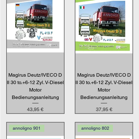
Magirus Deutz/IVECO D
Magirus Deutz/IVECO D
II 30 to.+6-12 Zyl. V-Diesel
II 30 to.+6-12 Zyl. V-Diesel
Motor
Motor
Bedienungsanleitung
Bedienungsanleitung
Preis
Preis
43,95 €
37,95 €
annoligno 901
annoligno 802