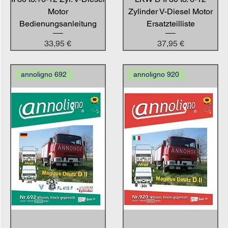
Motor
Zylinder V-Diesel Motor
Bedienungsanleitung
Ersatzteilliste
Preis
Preis
33,95 €
37,95 €
annoligno 692
annoligno 920