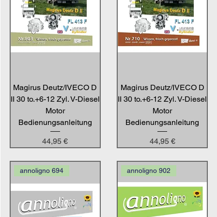
Magirus Deutz/IVECO D
Magirus Deutz/IVECO D
II 30 to.+6-12 Zyl. V-Diesel
II 30 to.+6-12 Zyl. V-Diesel
Motor
Motor
Bedienungsanleitung
Bedienungsanleitung
Preis
Preis
44,95 €
44,95 €
annoligno 694
annoligno 902