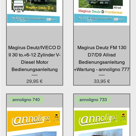
Magirus Deutz/IVECO D
Magirus Deutz FM 130
II 30 to.+6-12 Zylinder V-
D7/D9 Allrad
Diesel Motor
Bedienungsanleitung
Bedienungsanleitung
+Wartung - annoligno 777
Preis
Preis
29,95 €
33,95 €
annoligno 740
annoligno 733