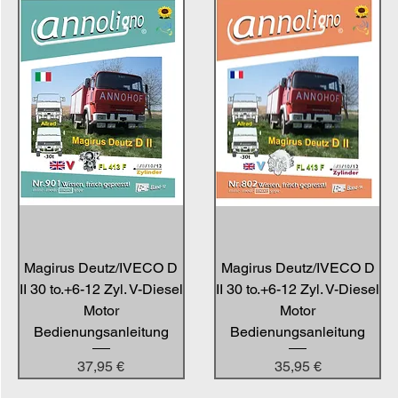
Magirus Deutz/IVECO D
Magirus Deutz/IVECO D
II 30 to.+6-12 Zyl. V-Diesel
II 30 to.+6-12 Zyl. V-Diesel
Motor
Motor
Bedienungsanleitung
Bedienungsanleitung
Preis
Preis
37,95 €
35,95 €