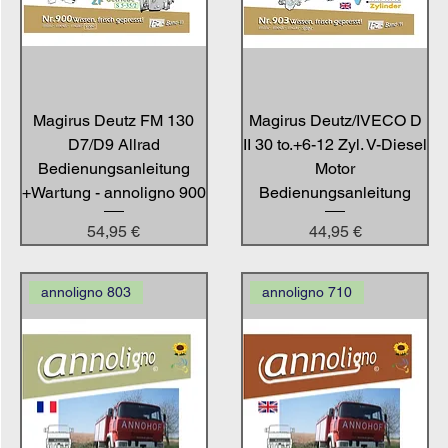
Magirus Deutz FM 130
Magirus Deutz/IVECO D
D7/D9 Allrad
II 30 to.+6-12 Zyl. V-Diesel
Bedienungsanleitung
Motor
+Wartung - annoligno 900
Bedienungsanleitung
Preis
Preis
54,95 €
44,95 €
annoligno 803
annoligno 710