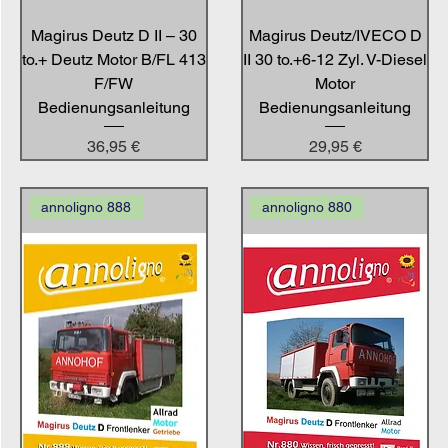
Magirus Deutz D II – 30
Magirus Deutz/IVECO D
to.+ Deutz Motor B/FL 413
II 30 to.+6-12 Zyl. V-Diesel
F/FW
Motor
Bedienungsanleitung
Bedienungsanleitung
Preis
Preis
36,95 €
29,95 €
annoligno 888
annoligno 880