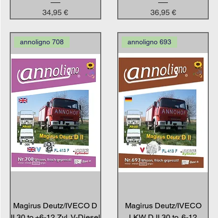
Preis
Preis
34,95 €
36,95 €
annoligno 708
annoligno 693
Magirus Deutz/IVECO D
Magirus Deutz/IVECO
II 30 to.+6-12 Zyl. V-Diesel
LKW D II 30 to. 6-12