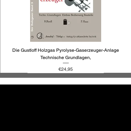
Die Gustloff Holzgas Pyrolyse-Gaserzeuger-Anlage
Technische Grundlagen,
Price
€24,95
annoligno 1030
annoligno 1009
annoligno 121
annoligno 1119