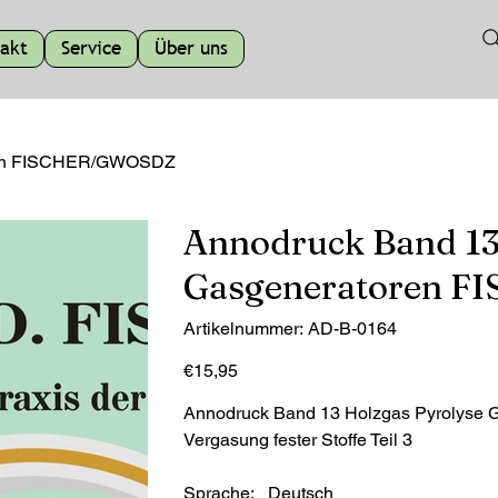
akt
Service
Über uns
oren FISCHER/GWOSDZ
Annodruck Band 13
Gasgeneratoren 
Artikelnummer:
Artikelnummer:
AD-B-0164
AD-
B-
0164
Preis
€15,95
Annodruck Band 13 Holzgas Pyrolyse
Vergasung fester Stoffe Teil 3
Sprache: Deutsch