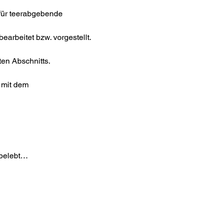
für teerabgebende
earbeitet bzw. vorgestellt.
en Abschnitts.
e mit dem
rbelebt…