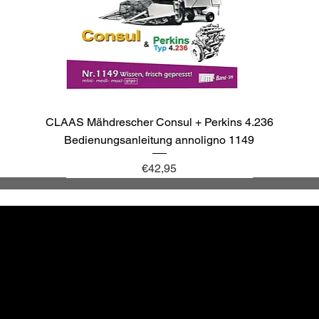
CLAAS Mähdrescher Consul + Perkins 4.236
Bedienungsanleitung annoligno 1149
Price
€42,95
annoligno 1137
annoligno 1143
annoligno 1040
annoligno 265
Altbewä