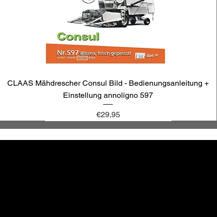
CLAAS Mähdrescher Consul Bild - Bedienungsanleitung +
Einstellung annoligno 597
Price
€29,95
annoligno 1131
annoligno 601
annoligno 123
annoligno 1005
hr