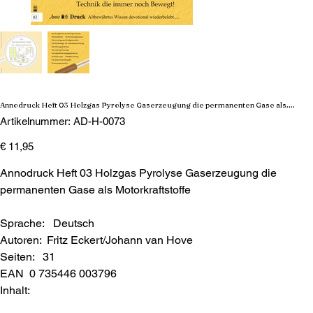
Annodruck Heft 03 Holzgas Pyrolyse Gaserzeugung die permanenten Gase als....
Artikelnummer:
Artikelnummer:
AD-H-0073
AD-
H-
Preis
0073
€ 11,95
Annodruck Heft 03 Holzgas Pyrolyse Gaserzeugung die
permanenten Gase als Motorkraftstoffe
Sprache: Deutsch
Autoren: Fritz Eckert/Johann van Hove
Seiten: 31
EAN 0 735446 003796
Inhalt: