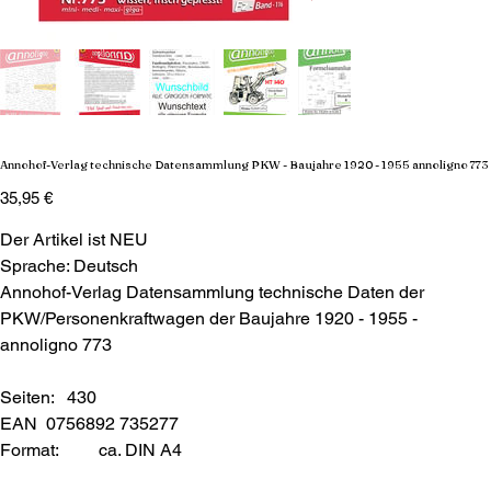
Annohof-Verlag technische Datensammlung PKW - Baujahre 1920 - 1955 annoligno 773
Preis
35,95 €
Der Artikel ist NEU
Sprache: Deutsch
Annohof-Verlag Datensammlung technische Daten der
PKW/Personenkraftwagen der Baujahre 1920 - 1955 -
annoligno 773
Seiten: 430
EAN 0756892 735277
Format:
ca. DIN A4