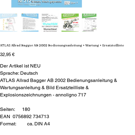
ATLAS Allrad Bagger AB 2002 Bedienungsanleitung + Wartung + Ersatzteilliste
Preis
32,95 €
Der Artikel ist NEU
Sprache: Deutsch
ATLAS Allrad Bagger AB 2002 Bedienungsanleitung &
Wartungsanleitung & Bild Ersatzteilliste &
Explosionszeichnungen - annoligno 717
Seiten: 180
EAN 0756892 734713
Format:
ca. DIN A4