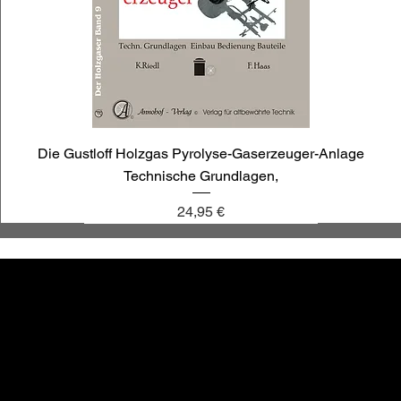
Die Gustloff Holzgas Pyrolyse-Gaserzeuger-Anlage
Technische Grundlagen,
Preis
24,95 €
annoligno 1030
annoligno 1009
annoligno 121
annoligno 1119