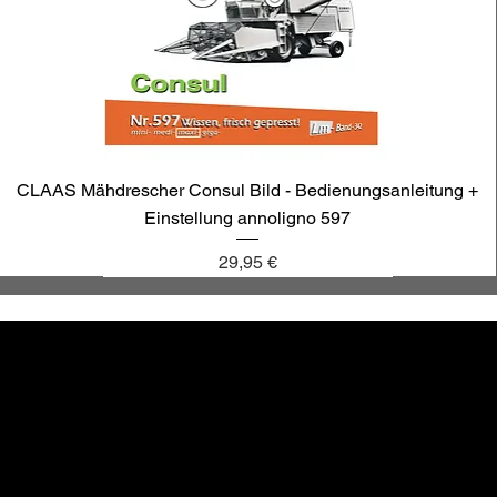
CLAAS Mähdrescher Consul Bild - Bedienungsanleitung +
Einstellung annoligno 597
Preis
29,95 €
annoligno 1131
annoligno 601
annoligno 123
annoligno 1005
hr