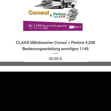
CLAAS Mähdrescher Consul + Perkins 4.236
Bedienungsanleitung annoligno 1149
Preis
42,95 €
annoligno 1137
annoligno 1143
annoligno 1040
annoligno 265
Altbewä