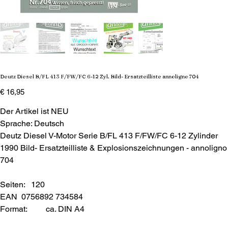
Deutz Diesel B/FL 413 F/FW/FC 6-12 Zyl. Bild- Ersatzteilliste annoligno 704
Preis
€ 16,95
Der Artikel ist NEU
Sprache: Deutsch
Deutz Diesel V-Motor Serie B/FL 413 F/FW/FC 6-12 Zylinder
1990 Bild- Ersatzteilliste & Explosionszeichnungen - annoligno
704
Seiten: 120
EAN 0756892 734584
Format:
ca. DIN A4