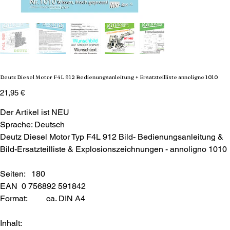
Deutz Diesel Motor F4L 912 Bedienungsanleitung + Ersatzteilliste annoligno 1010
Preis
21,95 €
Der Artikel ist NEU
Sprache: Deutsch
Deutz Diesel Motor Typ F4L 912 Bild- Bedienungsanleitung &
Bild-Ersatzteilliste & Explosionszeichnungen - annoligno 1010
Seiten: 180
EAN 0 756892 591842
Format:
ca. DIN A4
Inhalt: