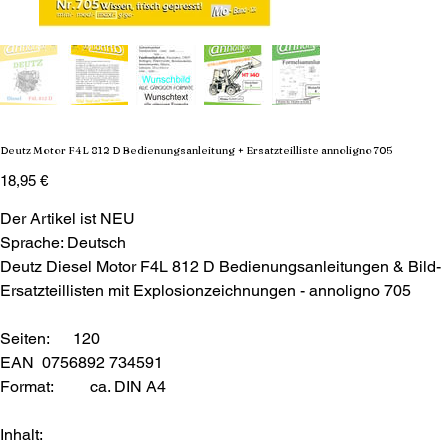
Deutz Motor F4L 812 D Bedienungsanleitung + Ersatzteilliste annoligno 705
Preis
18,95 €
Der Artikel ist NEU
Sprache: Deutsch
Deutz Diesel Motor F4L 812 D Bedienungsanleitungen & Bild-
Ersatzteillisten mit Explosionzeichnungen - annoligno 705
Seiten: 120
EAN 0756892 734591
Format:
ca. DIN A4
Inhalt: