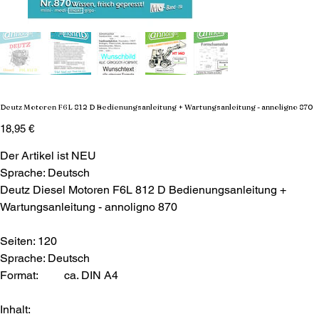
Deutz Motoren F6L 812 D Bedienungsanleitung + Wartungsanleitung - annoligno 870
Preis
18,95 €
Der Artikel ist NEU
Sprache: Deutsch
Deutz Diesel Motoren F6L 812 D Bedienungsanleitung +
Wartungsanleitung - annoligno 870
Seiten: 120
Sprache: Deutsch
Format:
ca. DIN A4
Inhalt: