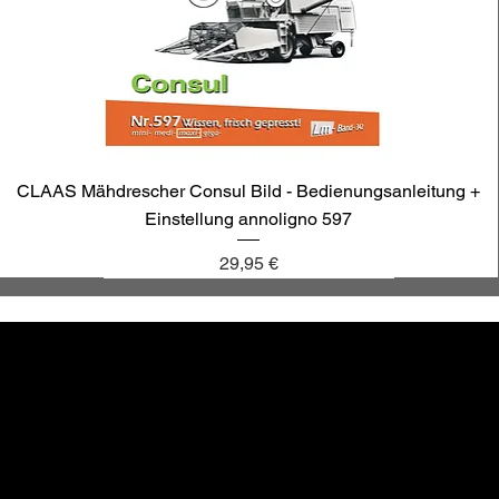
CLAAS Mähdrescher Consul Bild - Bedienungsanleitung +
Einstellung annoligno 597
Preis
29,95 €
annoligno 1131
annoligno 601
annoligno 123
annoligno 1005
hr