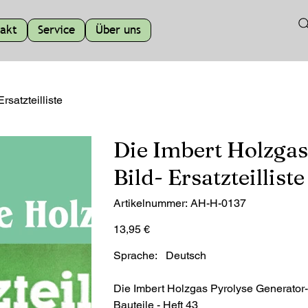
akt
Service
Über uns
satzteilliste
Die Imbert Holzgas
Bild- Ersatzteilliste
Artikelnummer:
Artikelnummer:
AH-H-0137
AH-
H-
0137
Preis
13,95 €
Sprache: Deutsch
Die Imbert Holzgas Pyrolyse Generator- 
Bauteile - Heft 43