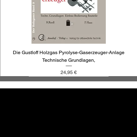
Die Gustloff Holzgas Pyrolyse-Gaserzeuger-Anlage
Technische Grundlagen,
Preis
24,95 €
annoligno 1030
annoligno 1009
annoligno 121
annoligno 1119