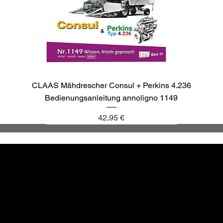
CLAAS Mähdrescher Consul + Perkins 4.236
Bedienungsanleitung annoligno 1149
Preis
42,95 €
annoligno 1137
annoligno 1143
annoligno 1040
annoligno 265
Altbewä