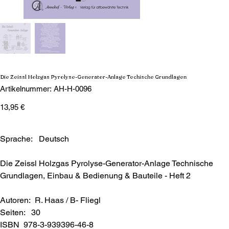
Die Zeissl Holzgas Pyrolyse-Generator-Anlage Techische Grundlagen
Artikelnummer:
Artikelnummer:
AH-H-0096
AH-
H-
Preis
0096
13,95 €
Sprache: Deutsch
Die Zeissl Holzgas Pyrolyse-Generator-Anlage Technische
Grundlagen, Einbau & Bedienung & Bauteile - Heft 2
Autoren: R. Haas / B- Fliegl
Seiten: 30
ISBN 978-3-939396-46-8