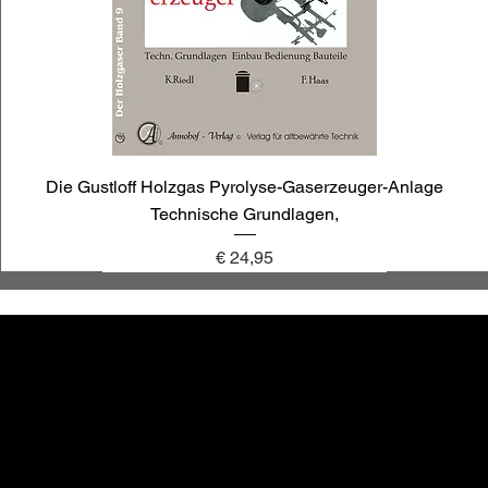
Die Gustloff Holzgas Pyrolyse-Gaserzeuger-Anlage
Technische Grundlagen,
Preis
€ 24,95
annoligno 1030
annoligno 1009
annoligno 121
annoligno 1119