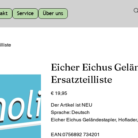
akt
Service
Über uns
lliste
Eicher Eichus Gelän
Ersatzteilliste
Preis
€ 19,95
Der Artikel ist NEU
Sprache: Deutsch
Eicher Eichus Geländestapler, Hoflader, 
EAN:0756892 734201