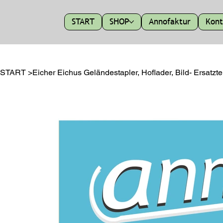
START
SHOP
Annofaktur
Kont
START
>
Eicher Eichus Geländestapler, Hoflader, Bild- Ersatztei