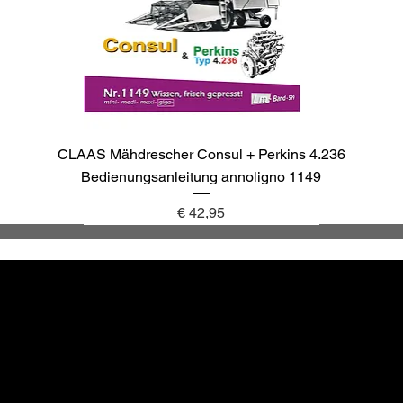
CLAAS Mähdrescher Consul + Perkins 4.236
Bedienungsanleitung annoligno 1149
Preis
€ 42,95
annoligno 1137
annoligno 1143
annoligno 1040
annoligno 265
Altbewä