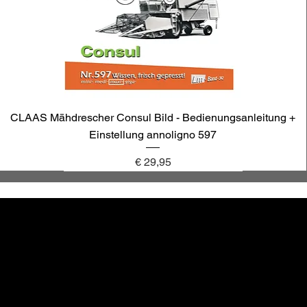
CLAAS Mähdrescher Consul Bild - Bedienungsanleitung +
Einstellung annoligno 597
Preis
€ 29,95
annoligno 1131
annoligno 601
annoligno 123
annoligno 1005
hr